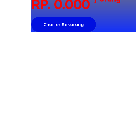
RP. 
0
.000
Charter Sekarang